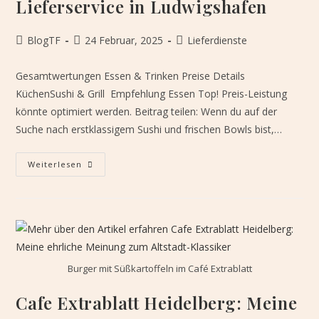
Lieferservice in Ludwigshafen
Beitrags-
Beitrag
Beitrags-
BlogTF
24 Februar, 2025
Lieferdienste
Autor:
veröffentlicht:
Kategorie:
Gesamtwertungen Essen & Trinken Preise Details
KüchenSushi & Grill Empfehlung Essen Top! Preis-Leistung
könnte optimiert werden. Beitrag teilen: Wenn du auf der
Suche nach erstklassigem Sushi und frischen Bowls bist,…
Omakase
Weiterlesen
–
Sushi
&
Grill:
Testbericht
Zum
Sushi-
Lieferservice
In
Ludwigshafen
Burger mit Süßkartoffeln im Café Extrablatt
Cafe Extrablatt Heidelberg: Meine