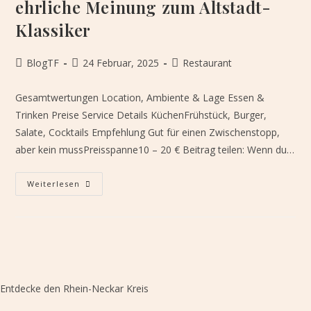
ehrliche Meinung zum Altstadt-
Klassiker
Beitrags-
Beitrag
Beitrags-
BlogTF
24 Februar, 2025
Restaurant
Autor:
veröffentlicht:
Kategorie:
Gesamtwertungen Location, Ambiente & Lage Essen &
Trinken Preise Service Details KüchenFrühstück, Burger,
Salate, Cocktails Empfehlung Gut für einen Zwischenstopp,
aber kein mussPreisspanne10 – 20 € Beitrag teilen: Wenn du…
Cafe
Weiterlesen
Extrablatt
Heidelberg:
Meine
Ehrliche
Meinung
Zum
Altstadt-
Klassiker
Entdecke den Rhein-Neckar Kreis​